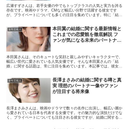
広瀬すずさんは、若手女優の中でもトップクラスの人気と実力を誇る
存在です。映画やドラマ、CMなど幅広い分野で活躍する彼女です
が、プライベートについても多くの注目を集めています。特に「結
婚」に関する話題は、ファンやメディアにとって興味深いテーマ...
本田翼の結婚に関する最新情報と
女性芸能人
これまでの恋愛観を徹底解説 フ
ァンが気になる未来のパートナー
とは
本田翼さんは、そのキュートな笑顔と親しみやすいキャラクターで、
幅広い世代に愛されている人気女優です。そんな本田翼さんの「結
婚」に関する話題は、常に注目を集めています。本記事では、彼女の
結婚に関する最新情報や過去の恋愛エピソード、理想の結婚観...
長澤まさみの結婚に関する噂と真
女性芸能人
実 理想のパートナー像やファン
が注目する将来像
長澤まさみさんは、映画やドラマで数々の名作に出演し、幅広い層か
ら愛されている日本を代表する女優です。その魅力的な演技だけでな
く、プライベートについても注目される彼女ですが、結婚に関する話
題は常にファンの関心を引きつけています。本記事では、長...