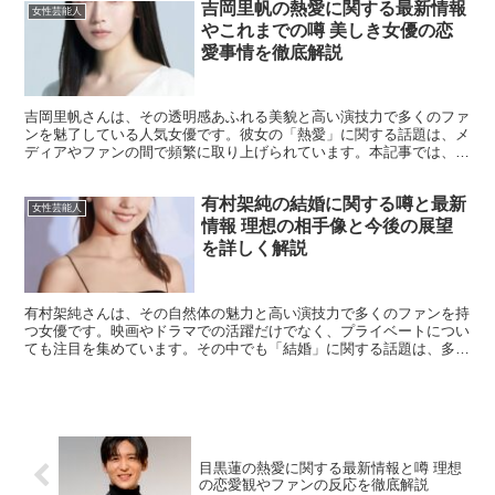
吉岡里帆の熱愛に関する最新情報
女性芸能人
やこれまでの噂 美しき女優の恋
愛事情を徹底解説
吉岡里帆さんは、その透明感あふれる美貌と高い演技力で多くのファ
ンを魅了している人気女優です。彼女の「熱愛」に関する話題は、メ
ディアやファンの間で頻繁に取り上げられています。本記事では、吉
岡里帆さんの熱愛に関する最新情報や過去の噂、そして彼女...
有村架純の結婚に関する噂と最新
女性芸能人
情報 理想の相手像と今後の展望
を詳しく解説
有村架純さんは、その自然体の魅力と高い演技力で多くのファンを持
つ女優です。映画やドラマでの活躍だけでなく、プライベートについ
ても注目を集めています。その中でも「結婚」に関する話題は、多く
のファンにとって興味深いテーマです。本記事では、有村架...
目黒蓮の熱愛に関する最新情報と噂 理想
の恋愛観やファンの反応を徹底解説